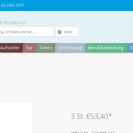
9 (0) 2302 1677
t Perfektion!
Aufsteller
Bar
Tafeln
Einrichtung
Berufsbekleidung
K
3 St.
€53,40
*