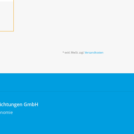
* exkl. MwSt. zzgl.
Versandkosten
richtungen GmbH
onomie