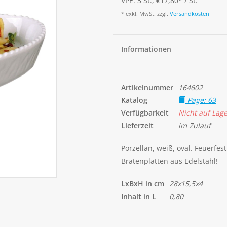
VPE: 3 St., €17,80
*
/ St.
* exkl. MwSt. zzgl.
Versandkosten
Informationen
Artikelnummer
164602
Katalog
Page: 63
Verfügbarkeit
Nicht auf Lag
Lieferzeit
im Zulauf
Porzellan, weiß, oval. Feuerfe
Bratenplatten aus Edelstahl!
LxBxH in cm
28x15,5x4
Inhalt in L
0,80