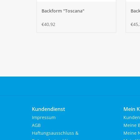
Backform "Toscana"
Bac
€40,92
€45,
Kundendienst
Mein K
Impressum
Kunden
AGB
Meine B
Haftungsausschluss &
Meine N