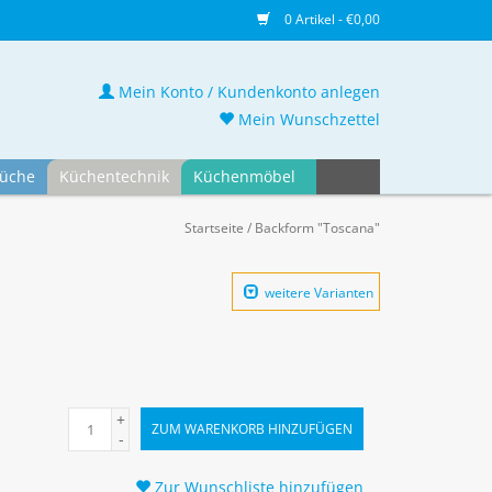
0 Artikel - €0,00
Mein Konto / Kundenkonto anlegen
Mein Wunschzettel
üche
Küchentechnik
Küchenmöbel
Startseite
/
Backform "Toscana"
weitere Varianten
+
ZUM WARENKORB HINZUFÜGEN
-
Zur Wunschliste hinzufügen