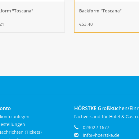
kform "Toscana"
Backform "Toscana"
21
€53,40
onto
HÖRSTKE Großküchen/Ein
konto anlegen
Fachversand für Hotel & Gastr
estellungen
02302 / 1677
achrichten (Tickets)
info@hoerstke.de