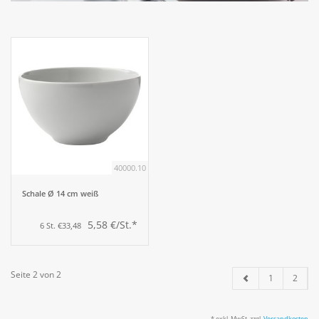
Aufsteller
Bar
Tafeln
Einrichtung
40000.10
Berufsbekleidung
Schale Ø 14 cm weiß
5,58 €/St.*
6 St. €33,48
Küche
Küchentechnik
Seite 2 von 2
1
2
Küchenmöbel
* exkl. MwSt. zzgl.
Versandkosten