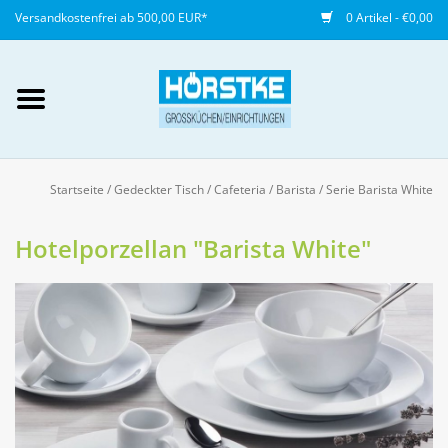
Versandkostenfrei ab 500,00 EUR*
0 Artikel - €0,00
Mein Konto / Kundenkonto
anlegen
Startseite
/
Gedeckter Tisch
/
Cafeteria / Barista
/
Serie Barista White
Startseite
Hotelporzellan "Barista White"
NEU
Gedeckter Tisch
Buffet
Fingerfood