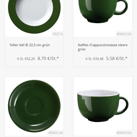
3927.6
40003.O6
Teller tief Ø 22,5 cm grün
Kaffee-/Cappuccinotasse obere
grün
8,70 €/St.*
5,58 €/St.*
6 St. €52,20
6 St. €33,48
40003.U6
40004.O6