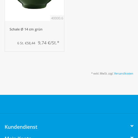
40000.6
Schale Ø 14 cm grün
9,74 €/St.*
6 St. €58,44
* exkl. MwSt. zzgl.
Versandkosten
Kundendienst