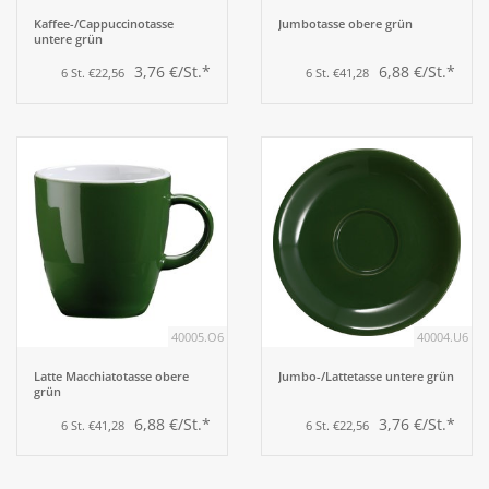
Kaffee-/Cappuccinotasse
Jumbotasse obere grün
untere grün
3,76 €/St.*
6,88 €/St.*
6 St. €22,56
6 St. €41,28
40005.O6
40004.U6
Latte Macchiatotasse obere
Jumbo-/Lattetasse untere grün
grün
6,88 €/St.*
3,76 €/St.*
6 St. €41,28
6 St. €22,56