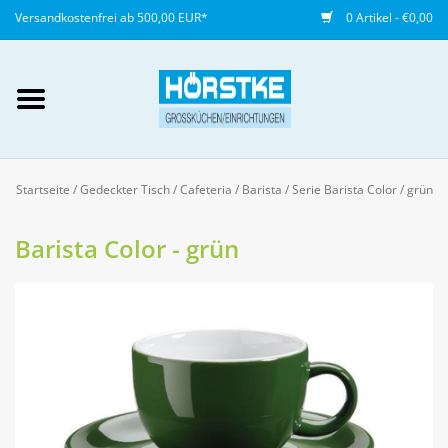
Versandkostenfrei ab 500,00 EUR*
0 Artikel - €0,00
Mein Konto / Kundenkonto
anlegen
Startseite
/
Gedeckter Tisch
/
Cafeteria / Barista
/
Serie Barista Color
/
grün
Startseite
Barista Color - grün
NEU
Gedeckter Tisch
Buffet
Fingerfood