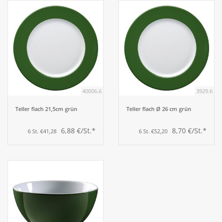
40006.6
3929.6
Teller flach 21,5cm grün
Teller flach Ø 26 cm grün
6,88 €/St.*
8,70 €/St.*
6 St. €41,28
6 St. €52,20