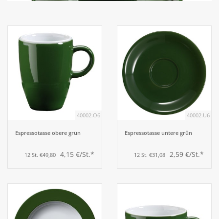
Aufsteller
Bar
Tafeln
Einrichtung
40002.O6
40002.U6
Berufsbekleidung
Espressotasse obere grün
Espressotasse untere grün
4,15 €/St.*
2,59 €/St.*
12 St. €49,80
12 St. €31,08
Küche
Küchentechnik
Küchenmöbel