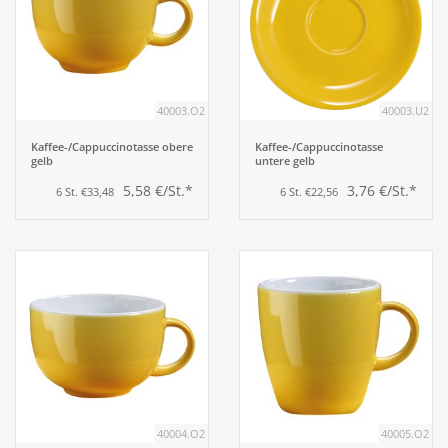
40003.O2
40003.U2
Kaffee-/Cappuccinotasse obere
Kaffee-/Cappuccinotasse
gelb
untere gelb
5,58 €/St.*
3,76 €/St.*
6 St. €33,48
6 St. €22,56
40004.O2
40005.O2