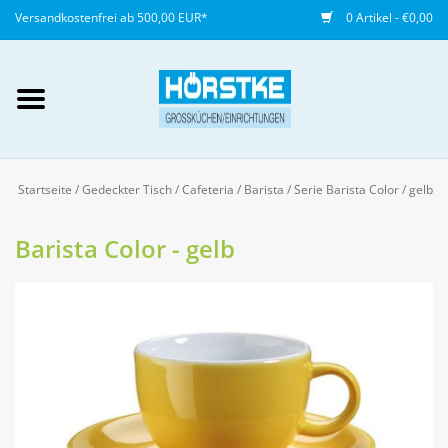
Versandkostenfrei ab 500,00 EUR*
0 Artikel - €0,00
Mein Konto / Kundenkonto
anlegen
Startseite
/
Gedeckter Tisch
/
Cafeteria / Barista
/
Serie Barista Color
/
gelb
Startseite
Barista Color - gelb
NEU
Gedeckter Tisch
Buffet
Fingerfood