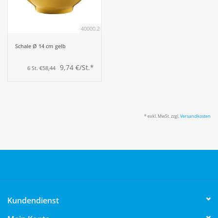
40000.2
Schale Ø 14 cm gelb
9,74 €/St.*
6 St. €58,44
* exkl. MwSt. zzgl.
Versandkosten
Kundendienst