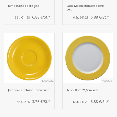
Jumbotasse obere gelb
Latte Macchiatotasse obere
gelb
6,88 €/St.*
6,88 €/St.*
6 St. €41,28
6 St. €41,28
40004.U2
40006.2
Jumbo-/Lattetasse untere gelb
Teller flach 21,5cm gelb
3,76 €/St.*
6,88 €/St.*
6 St. €22,56
6 St. €41,28