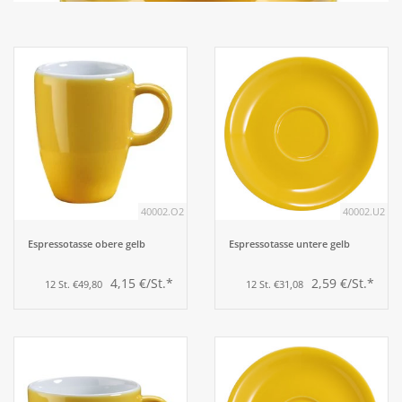
Aufsteller
Bar
Tafeln
Einrichtung
40002.O2
40002.U2
Berufsbekleidung
Espressotasse obere gelb
Espressotasse untere gelb
4,15 €/St.*
2,59 €/St.*
12 St. €49,80
12 St. €31,08
Küche
Küchentechnik
Küchenmöbel