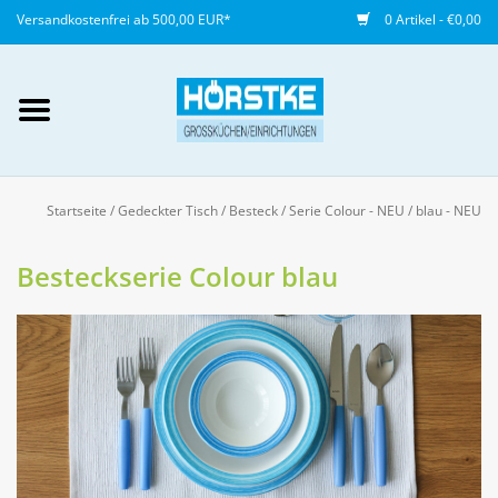
Versandkostenfrei ab 500,00 EUR*
0 Artikel - €0,00
Mein Konto / Kundenkonto
anlegen
Startseite
/
Gedeckter Tisch
/
Besteck
/
Serie Colour - NEU
/
blau - NEU
Startseite
Besteckserie Colour blau
NEU
Gedeckter Tisch
Buffet
Fingerfood