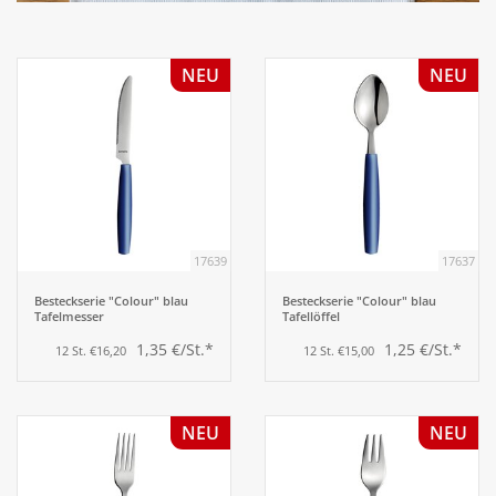
Aufsteller
NEU
NEU
Bar
Tafeln
Einrichtung
17639
17637
Berufsbekleidung
Besteckserie "Colour" blau
Besteckserie "Colour" blau
Tafelmesser
Tafellöffel
1,35 €/St.*
1,25 €/St.*
12 St. €16,20
12 St. €15,00
Küche
Küchentechnik
NEU
NEU
Küchenmöbel