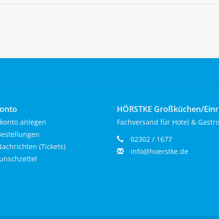
onto
HÖRSTKE Großküchen/Ein
konto anlegen
Fachversand für Hotel & Gastr
estellungen
02302 / 1677
achrichten (Tickets)
info@hoerstke.de
nschzettel