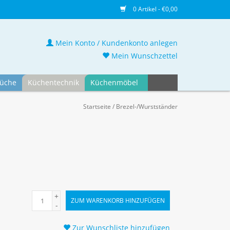
0 Artikel - €0,00
Mein Konto / Kundenkonto anlegen
Mein Wunschzettel
üche
Küchentechnik
Küchenmöbel
Startseite
/
Brezel-/Wurstständer
+
ZUM WARENKORB HINZUFÜGEN
-
Zur Wunschliste hinzufügen