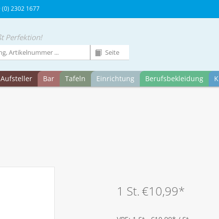
9 (0) 2302 1677
t Perfektion!
Aufsteller
Bar
Tafeln
Einrichtung
Berufsbekleidung
K
1 St.
€10,99
*