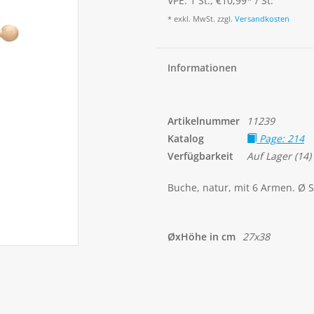
VPE: 1 St., €10,99
*
/ St.
* exkl. MwSt. zzgl.
Versandkosten
Informationen
Artikelnummer
11239
Katalog
Page: 214
Verfügbarkeit
Auf Lager
(14)
Buche, natur, mit 6 Armen. Ø 
ØxHöhe in cm
27x38