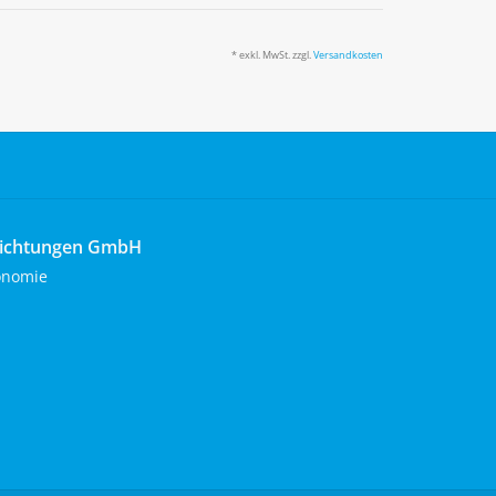
* exkl. MwSt. zzgl.
Versandkosten
richtungen GmbH
onomie