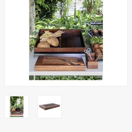
Aufsteller
Bar
Tafeln
Einrichtung
Berufsbekleidung
Küche
Küchentechnik
Küchenmöbel