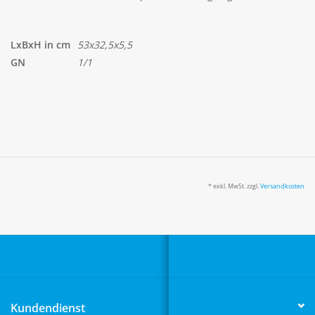
LxBxH in cm
53x32,5x5,5
GN
1/1
* exkl. MwSt. zzgl.
Versandkosten
Kundendienst