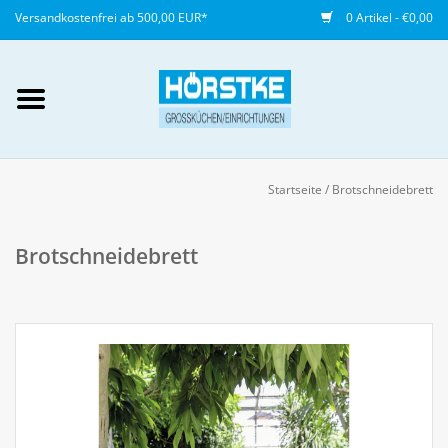
Versandkostenfrei ab 500,00 EUR*
0 Artikel - €0,00
Mein Konto / Kundenkonto
anlegen
Startseite
/
Brotschneidebrett
Startseite
Brotschneidebrett
NEU
Gedeckter Tisch
Buffet
Fingerfood