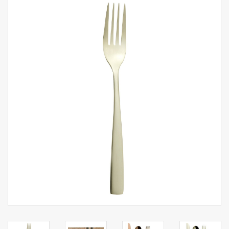
Aufsteller
Bar
Tafeln
Einrichtung
Berufsbekleidung
Küche
Küchentechnik
Küchenmöbel