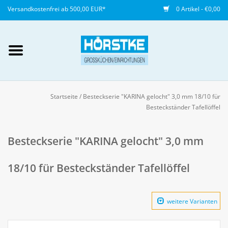
Versandkostenfrei ab 500,00 EUR*
0 Artikel - €0,00
Mein Konto / Kundenkonto
anlegen
Startseite
/
Besteckserie "KARINA gelocht" 3,0 mm 18/10 für
Besteckständer Tafellöffel
Startseite
Besteckserie "KARINA gelocht" 3,0 mm
NEU
18/10 für Besteckständer Tafellöffel
Gedeckter Tisch
Buffet
weitere Varianten
Fingerfood