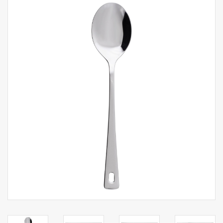
Aufsteller
Bar
Tafeln
Einrichtung
Berufsbekleidung
Küche
Küchentechnik
Küchenmöbel