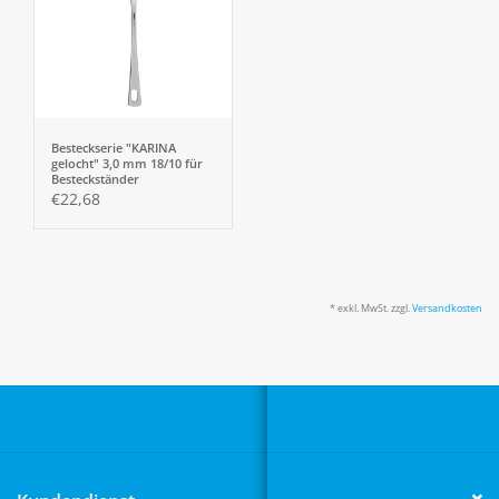
Besteckserie "KARINA
gelocht" 3,0 mm 18/10 für
Besteckständer
Kuchengabel
€22,68
* exkl. MwSt. zzgl.
Versandkosten