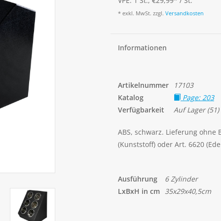
VPE: 1 St., €29,99
*
/ St.
* exkl. MwSt. zzgl.
Versandkosten
Informationen
Artikelnummer
17103
Katalog
Page: 203
Verfügbarkeit
Auf Lager
(51)
ABS, schwarz. Lieferung ohne 
(Kunststoff) oder Art. 6620 (Ede
Ausführung
6 Zylinder
LxBxH in cm
35x29x40,5cm