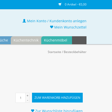
0 Artikel - €0,00
Mein Konto / Kundenkonto anlegen
Mein Wunschzettel
üche
Küchentechnik
Küchenmöbel
Startseite
/
Besteckbehälter
+
ZUM WARENKORB HINZUFÜGEN
-
Zur Wunschliste hinzufügen