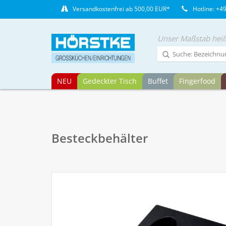
Versandkostenfrei ab 500,00 EUR*
Hotline: +4
Unser Maßstab heiß
NEU
Gedeckter Tisch
Buffet
Fingerfood
Besteckbehälter