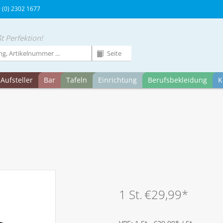
9 (0) 2302 1677
t Perfektion!
Aufsteller
Bar
Tafeln
Einrichtung
Berufsbekleidung
K
1 St.
€29,99
*