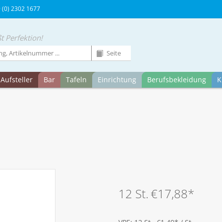
9 (0) 2302 1677
t Perfektion!
Aufsteller
Bar
Tafeln
Einrichtung
Berufsbekleidung
K
12 St.
€17,88
*