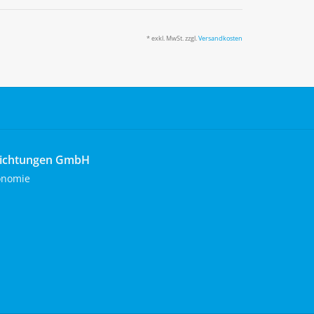
* exkl. MwSt. zzgl.
Versandkosten
richtungen GmbH
onomie