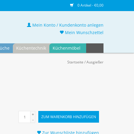
0 Artikel - €0,00
Mein Konto / Kundenkonto anlegen
Mein Wunschzettel
üche
Küchentechnik
Küchenmöbel
Startseite
/
Ausgießer
+
ZUM WARENKORB HINZUFÜGEN
-
Zur Wunschliste hinzufügen