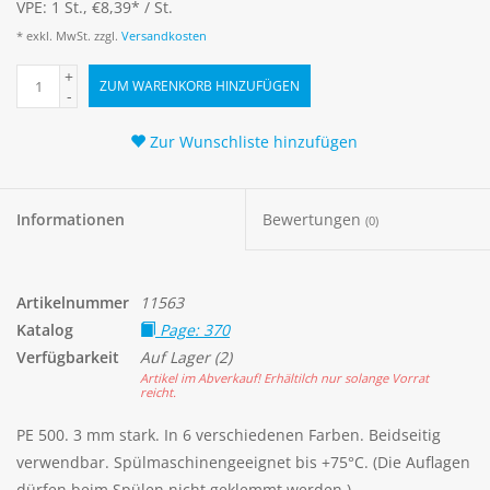
VPE: 1 St., €8,39
*
/ St.
* exkl. MwSt. zzgl.
Versandkosten
+
ZUM WARENKORB HINZUFÜGEN
-
Zur Wunschliste hinzufügen
Informationen
Bewertungen
(0)
Artikelnummer
11563
Katalog
Page: 370
Verfügbarkeit
Auf Lager
(2)
Artikel im Abverkauf! Erhältilch nur solange Vorrat
reicht.
PE 500. 3 mm stark. In 6 verschiedenen Farben. Beidseitig
verwendbar. Spülmaschinengeeignet bis +75°C. (Die Auflagen
dürfen beim Spülen nicht geklemmt werden.)