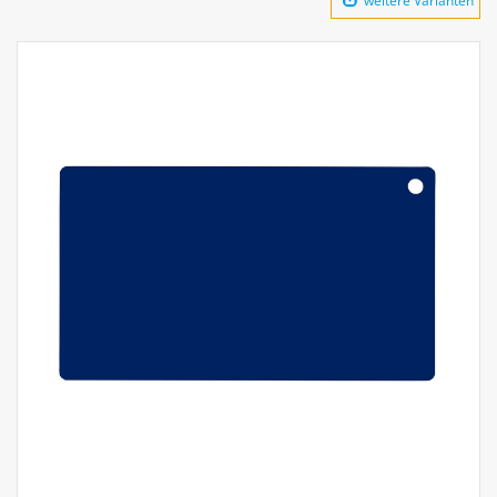
weitere Varianten
Aufsteller
Bar
Tafeln
Einrichtung
Berufsbekleidung
Küche
Küchentechnik
Küchenmöbel