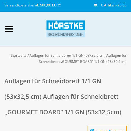
Versandkostenfrei ab 500,00 EUR*
0 Artikel - €0,00
Mein Konto / Kundenkonto
anlegen
Startseite
/
Auflagen für Schneidbrett 1/1 GN (53x32,5 cm) Auflagen für
Schneidbrett „GOURMET BOARD“ 1/1 GN (53x32,5cm)
Startseite
Auflagen für Schneidbrett 1/1 GN
NEU
(53x32,5 cm) Auflagen für Schneidbrett
Gedeckter Tisch
„GOURMET BOARD“ 1/1 GN (53x32,5cm)
Buffet
Fingerfood