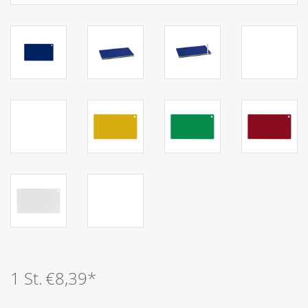
1 St.
€8,39
*