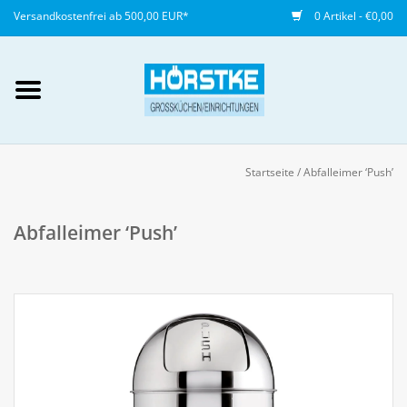
Versandkostenfrei ab 500,00 EUR*
0 Artikel - €0,00
Mein Konto / Kundenkonto
anlegen
Startseite
/
Abfalleimer ‘Push’
Startseite
Abfalleimer ‘Push’
NEU
Gedeckter Tisch
Buffet
Fingerfood