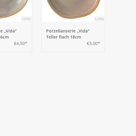
12707
12703
ie „Vida"
Porzellanserie „Vida"
1,6cm
Teller flach 18cm
€4,50*
€3,00*