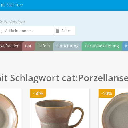
9 (0) 2302 1677
t Perfektion!
Aufsteller
Bar
Tafeln
Einrichtung
Berufsbekleidung
K
mit Schlagwort cat:Porzellanse
-50%
-50%