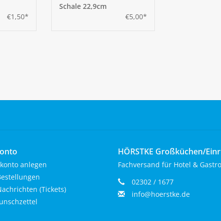
Schale 22,9cm
€1,50*
€5,00*
onto
HÖRSTKE Großküchen/Ein
konto anlegen
Fachversand für Hotel & Gastr
estellungen
02302 / 1677
achrichten (Tickets)
info@hoerstke.de
nschzettel