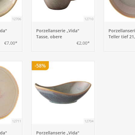
12706
12710
ida"
Porzellanserie „Vida"
Porzellanser
Tasse, obere
Teller tief 2
€7,00*
€2,00*
-58%
12711
12704
ida"
Porzellanserie „Vida"