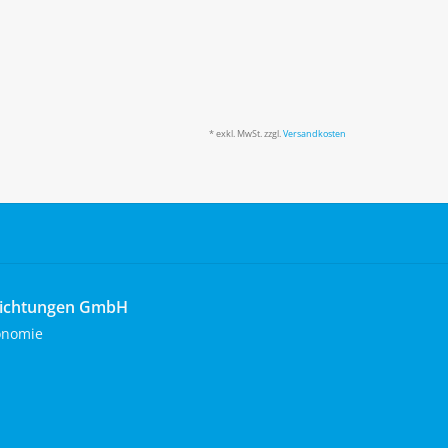
* exkl. MwSt. zzgl.
Versandkosten
richtungen GmbH
onomie