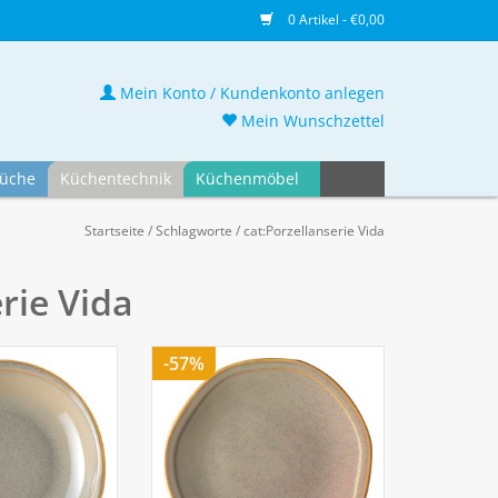
0 Artikel - €0,00
Mein Konto / Kundenkonto anlegen
Mein Wunschzettel
üche
Küchentechnik
Küchenmöbel
Startseite
/
Schlagworte
/
cat:Porzellanserie Vida
rie Vida
-57%