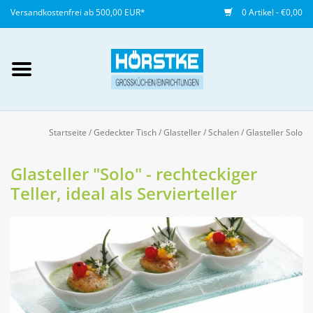
Versandkostenfrei ab 500,00 EUR*
0 Artikel - €0,00
Mein Konto / Kundenkonto
anlegen
Startseite
/
Gedeckter Tisch
/
Glasteller / Schalen
/
Glasteller Solo
Startseite
Glasteller "Solo" - rechteckiger
Teller, ideal als Servierteller
NEU
Gedeckter Tisch
Buffet
Fingerfood