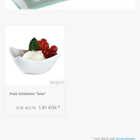
Aufsteller
Bar
Tafeln
Einrichtung
40182.01
Berufsbekleidung
Petit-Schälchen "Solo"
Küche
1,81 €/St.*
12 St. €21,72
Küchentechnik
Küchenmöbel
* exkl. MwSt. zzgl.
Versandkosten