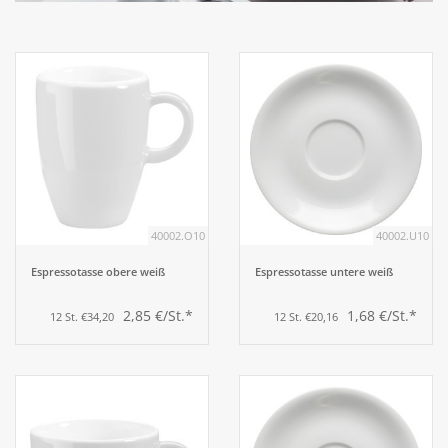
Aufsteller
Bar
Tafeln
Einrichtung
40002.O10
40002.U10
Berufsbekleidung
Espressotasse obere weiß
Espressotasse untere weiß
2,85 €/St.*
1,68 €/St.*
12 St. €34,20
12 St. €20,16
Küche
Küchentechnik
Küchenmöbel