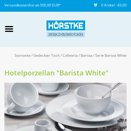
Versandkostenfrei ab 500,00 EUR*
0 Artikel - €0,00
Mein Konto / Kundenkonto
anlegen
Startseite
/
Gedeckter Tisch
/
Cafeteria / Barista
/
Serie Barista White
Startseite
Hotelporzellan "Barista White"
NEU
Gedeckter Tisch
Buffet
Fingerfood