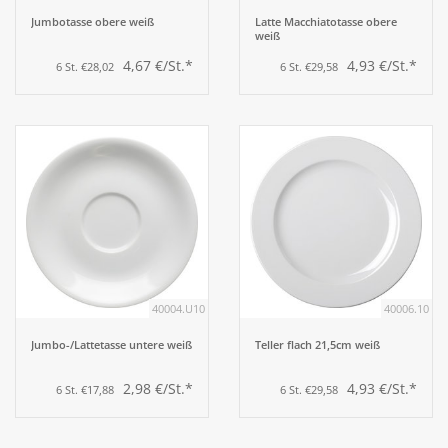
Jumbotasse obere weiß
Latte Macchiatotasse obere
weiß
4,67 €/St.*
4,93 €/St.*
6 St. €28,02
6 St. €29,58
40004.U10
40006.10
Jumbo-/Lattetasse untere weiß
Teller flach 21,5cm weiß
2,98 €/St.*
4,93 €/St.*
6 St. €17,88
6 St. €29,58