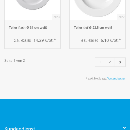
3928
3927
Teller flach Ø 31 cm weiß
Teller tief Ø 22,5 cm weiß
14,29 €/St.*
6,10 €/St.*
2 St. €28,58
6 St. €36,60
Seite 1 von 2
1
2
* exkl. MwSt. zzgl.
Versandkosten
Kundendienst